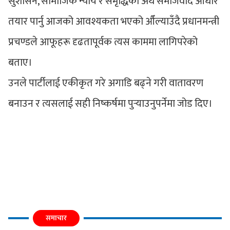
सुशासन, सामाजिक न्याय र समृद्धिको अर्थ समाजवाद आधार
तयार पार्नु आजको आवश्यकता भएको औँल्याउँदै प्रधानमन्त्री
प्रचण्डले आफूहरू दृढतापूर्वक त्यस काममा लागिपरेको
बताए।
उनले पार्टीलाई एकीकृत गरे अगाडि बढ्ने गरी वातावरण
बनाउन र त्यसलाई सही निष्कर्षमा पुर्‍याउनुपर्नेमा जोड दिए।
समाचार