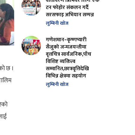
वातावरण प्रिमियर लिगः एक
टन फोहोर संकलन गर्दै
सरसफाइ अभियान सम्पन्न
लुम्बिनी खोज
गणेशमान–कृष्णप्यारी
सैजुको जन्मजयन्तीमा
वृत्तचित्र सार्वजनिक,पाँच
विशिष्ट व्यक्तित्व
एको छ ।
सम्मानित,छात्रवृत्तिदेखि
विभिन्न क्षेत्रमा सहयोग
तालिम
लुम्बिनी खोज
रेको
लाई