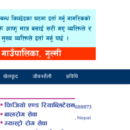
खेलकूद
जीवनशैली
प्रविधि