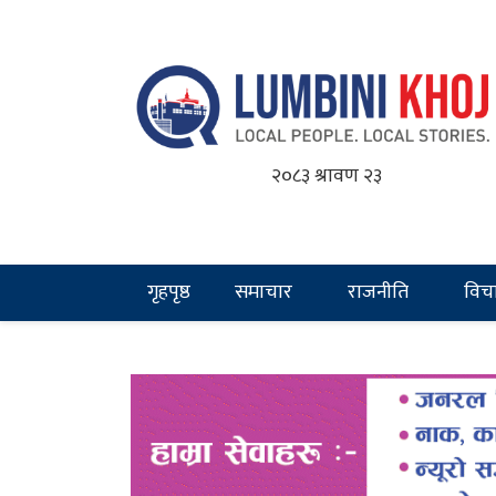
२०८३ श्रावण २३
गृहपृष्ठ
समाचार
राजनीति
विच