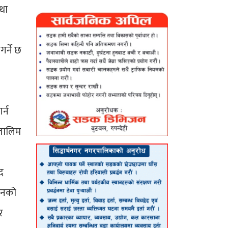
तथा
र्ने छ
र्न
 तालिम
द
ादनको
र