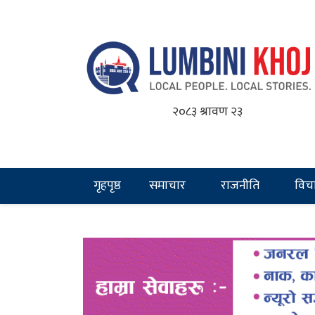
२०८३ श्रावण २३
गृहपृष्ठ
समाचार
राजनीति
विच