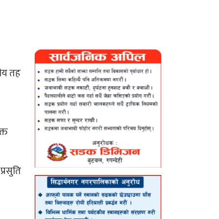
नीय तह
क्त
प्रसुति