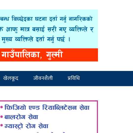
खेलकूद
जीवनशैली
प्रविधि