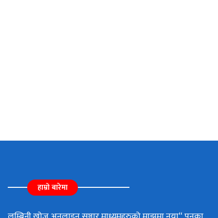
हाम्रो बारेमा
लुम्बिनी खोज अनलाइन सञ्चार माध्यमहरुको माझमा नया“ पनका