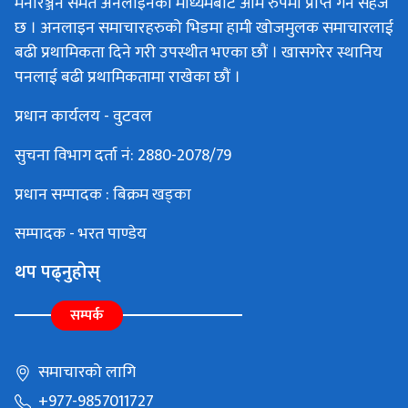
मनोरञ्जन समेत अनलाइनका माध्यमबाट आम रुपमा प्राप्त गर्न सहज
छ । अनलाइन समाचारहरुको भिडमा हामी खोजमुलक समाचारलाई
बढी प्रथामिकता दिने गरी उपस्थीत भएका छौं । खासगरेर स्थानिय
पनलाई बढी प्रथामिकतामा राखेका छौं ।
प्रधान कार्यलय - वुटवल
सुचना विभाग दर्ता नं: 2880-2078/79
प्रधान सम्पादक : बिक्रम खड्का
सम्पादक - भरत पाण्डेय
थप पढ्नुहोस्
सम्पर्क
समाचारको लागि
+977-9857011727