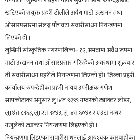
कार्यालय लुम्बिनी र प्रहरी चौकी सुक्रौलीआमा रुपन्देहीबाट
खटिएको संयुक्त प्रहरी टोलीले अवैध माटो उत्खनन तथा
ओसारपसारमा संलग्न पाँचवटा सवारीसाधन नियन्त्रणमा
लिएको हो ।
लुम्बिनी सा‌ंस्कृतिक नगरपालिका– १२, अमवामा अवैध रूपमा
माटो उत्खनन तथा ओसारप्रसार गरिरहेको अवस्थामा शुक्रबार
ती सवारीसाधन प्रहरीले नियन्त्रणमा लिएको हो। जिल्ला प्रहरी
कार्यालय रुपन्देहीका प्रहरी नायब उपरीक्षक गणेश
सापकोटाका अनुसार लु।४त ९२९९ नम्बरको ट्याक्टर लोडर,
लु।४त ८९६३, लु।२त ९१४३, लु।४त ६०४१ र एउटा नम्बर
नखुलेको ट्याक्टर नियन्त्रणमा लिइएको हो ।
नियन्त्रणमा लिइएका सवारीसाधनलाई आवश्यक कारबाहीका