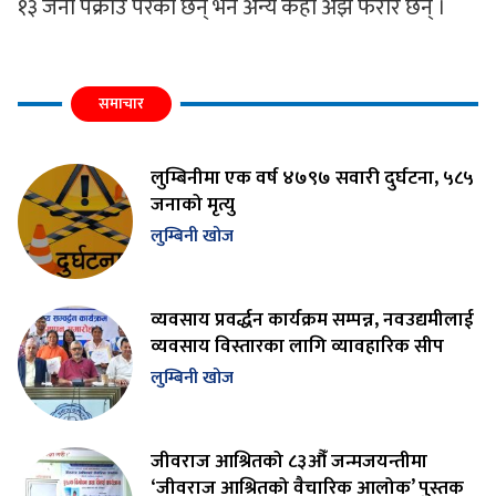
१३ जना पक्राउ परेका छन् भने अन्य केही अझै फरार छन् ।
समाचार
लुम्बिनीमा एक वर्ष ४७९७ सवारी दुर्घटना, ५८५
जनाको मृत्यु
लुम्बिनी खोज
व्यवसाय प्रवर्द्धन कार्यक्रम सम्पन्न, नवउद्यमीलाई
व्यवसाय विस्तारका लागि व्यावहारिक सीप
लुम्बिनी खोज
जीवराज आश्रितको ८३औँ जन्मजयन्तीमा
‘जीवराज आश्रितको वैचारिक आलोक’ पुस्तक