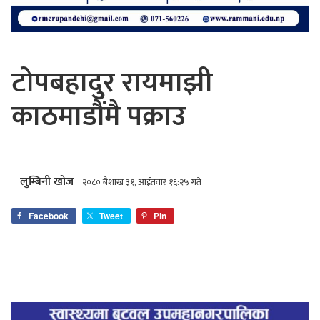
टोपबहादुर रायमाझी
काठमाडौंमै पक्राउ
लुम्बिनी खोज
२०८० बैशाख ३१, आईतवार १६:२५ गते
Facebook
Tweet
Pin