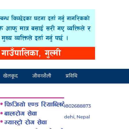
खेलकूद
जीवनशैली
प्रविधि