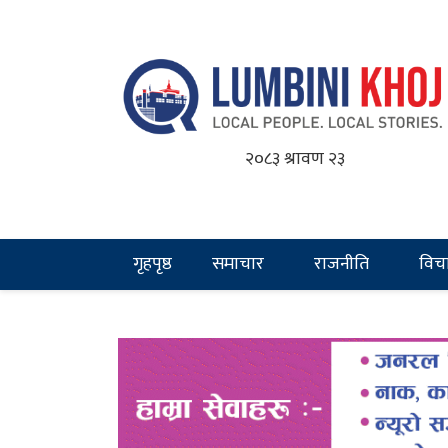
२०८३ श्रावण २३
गृहपृष्ठ
समाचार
राजनीति
विच