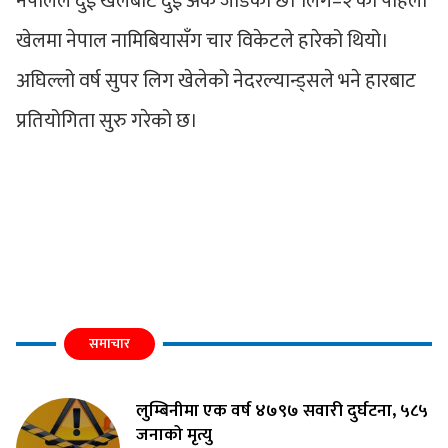
नेपालले दुई खेलबाट दुई अंक जोडेको छ। लिग–२ को पहिलो
खेलमा नेपाल नामिबियासँग चार विकेटले हारेको थियो।
अघिल्लो वर्ष सुपर लिग खेलेको नेदरल्यान्ड्सले भने हारबाट
प्रतियोगिता सुरु गरेको छ।
समाचार
लुम्बिनीमा एक वर्ष ४७९७ सवारी दुर्घटना, ५८५
जनाको मृत्यु