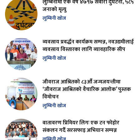
लुम्बिनीमा एक वर्ष ४७९७ सवारी दुर्घटना, ५८५
जनाको मृत्यु
लुम्बिनी खोज
व्यवसाय प्रवर्द्धन कार्यक्रम सम्पन्न, नवउद्यमीलाई
व्यवसाय विस्तारका लागि व्यावहारिक सीप
लुम्बिनी खोज
जीवराज आश्रितको ८३औँ जन्मजयन्तीमा
‘जीवराज आश्रितको वैचारिक आलोक’ पुस्तक
विमोचन
लुम्बिनी खोज
वातावरण प्रिमियर लिगः एक टन फोहोर
संकलन गर्दै सरसफाइ अभियान सम्पन्न
लुम्बिनी खोज