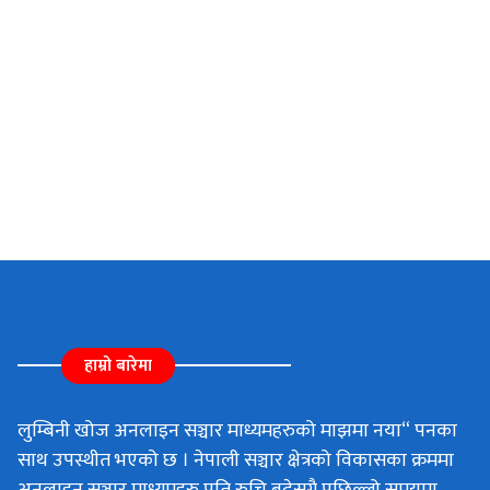
हाम्रो बारेमा
लुम्बिनी खोज अनलाइन सञ्चार माध्यमहरुको माझमा नया“ पनका
साथ उपस्थीत भएको छ । नेपाली सञ्चार क्षेत्रको विकासका क्रममा
अनलाइन सञ्चार माध्यमहरु प्रति रुचि बढेसगै पछिल्लो समयमा