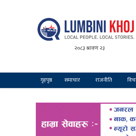
२०८३ श्रावण २३
गृहपृष्ठ
समाचार
राजनीति
विच