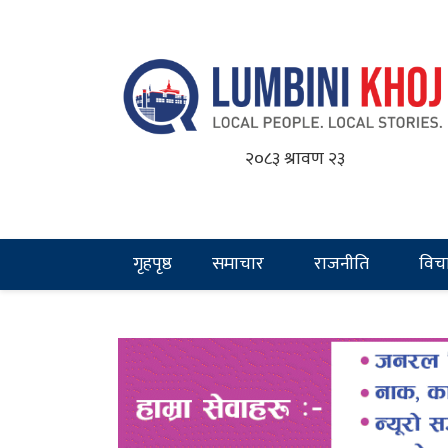
२०८३ श्रावण २३
गृहपृष्ठ
समाचार
राजनीति
विच