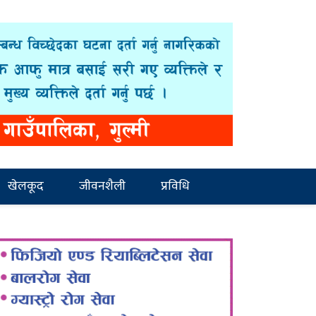
खेलकूद
जीवनशैली
प्रविधि