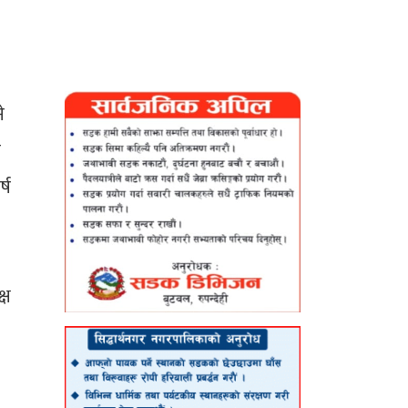
े
ा
्ष
्ष