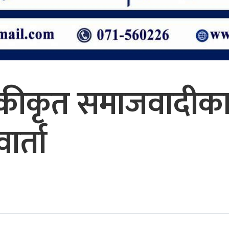
र एकीकृत समाजवादीका
र्ता