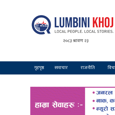
२०८३ श्रावण २३
गृहपृष्ठ
समाचार
राजनीति
विच