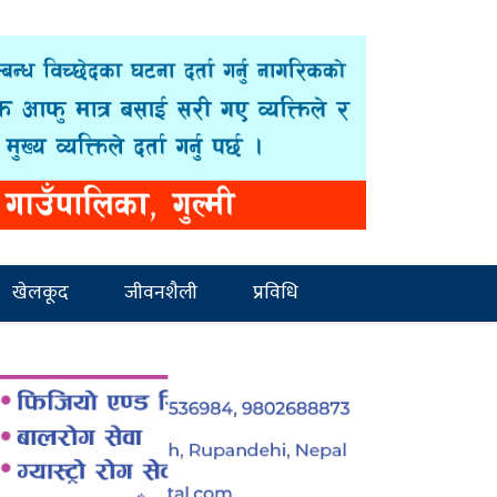
खेलकूद
जीवनशैली
प्रविधि