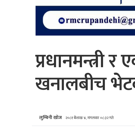
प्रधानमन्त्री 
खनालबीच भेटवा
लुम्बिनी खोज
२०८१ बैशाख ४, मंगलवार ०८:३२ गते