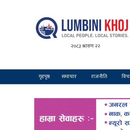
२०८३ श्रावण २२
गृहपृष्ठ
समाचार
राजनीति
विच