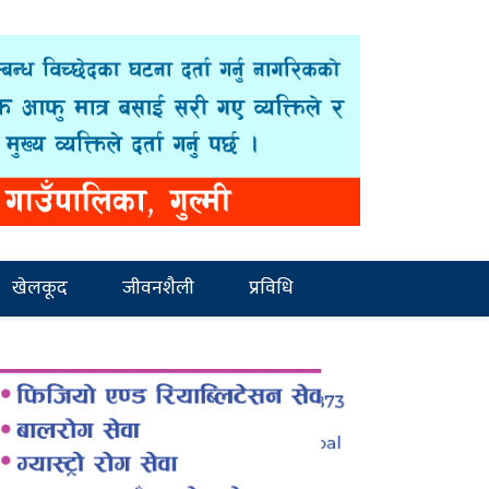
खेलकूद
जीवनशैली
प्रविधि