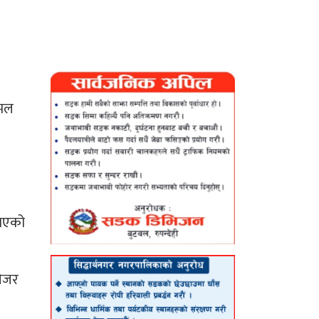
कमल
 भएको
नेजर