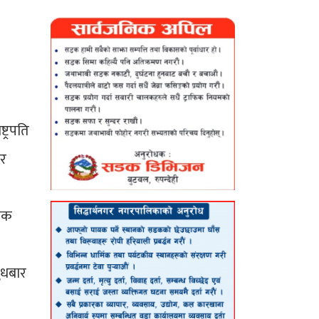
ट्रपति
 र
जिक
ुधबार