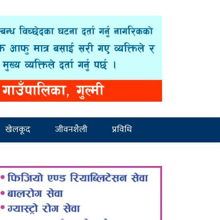
खेलकूद
जीवनशैली
प्रविधि