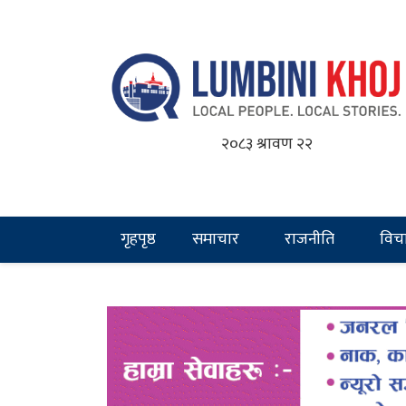
२०८३ श्रावण २२
गृहपृष्ठ
समाचार
राजनीति
विच