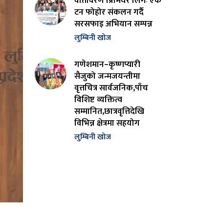
वातावरण प्रिमियर लिगः एक
टन फोहोर संकलन गर्दै
सरसफाइ अभियान सम्पन्न
लुम्बिनी खोज
गणेशमान–कृष्णप्यारी
सैजुको जन्मजयन्तीमा
वृत्तचित्र सार्वजनिक,पाँच
विशिष्ट व्यक्तित्व
सम्मानित,छात्रवृत्तिदेखि
विभिन्न क्षेत्रमा सहयोग
लुम्बिनी खोज