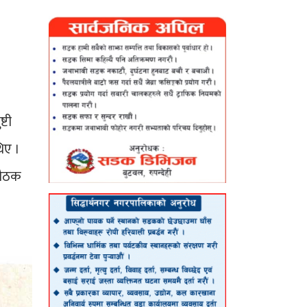
्टी
िए ।
बैठक