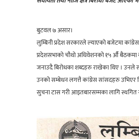
संघीयता तथा नीजि क्षेत्र बिरोधी बजेट आएको भ
बुटवल ७ असार।
लुम्बिनी प्रदेश सरकारले ल्याएको बजेटमा कांग्रे
प्रदेशसभाको चौथो अधिवेशनको १५ औँ बैठकमा कां
जनाउदै बिरोधका शब्दहरु राखेका थिए । उनले स
उनको सम्बेधन लगत्तै कांग्रेस सांसदहरु उभि
सुचना टास गरी आइतबारसम्मका लागि स्थगित