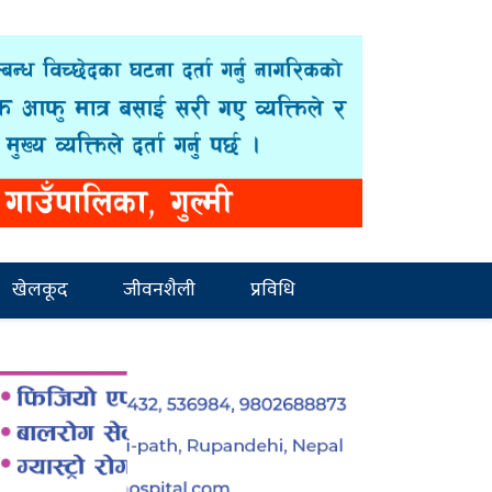
खेलकूद
जीवनशैली
प्रविधि