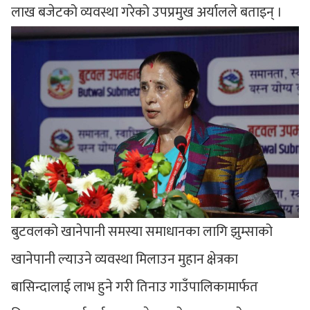
लाख बजेटको व्यवस्था गरेको उपप्रमुख अर्यालले बताइन् ।
बुटवलको खानेपानी समस्या समाधानका लागि झुम्साको
खानेपानी ल्याउने व्यवस्था मिलाउन मुहान क्षेत्रका
बासिन्दालाई लाभ हुने गरी तिनाउ गाउँपालिकामार्फत