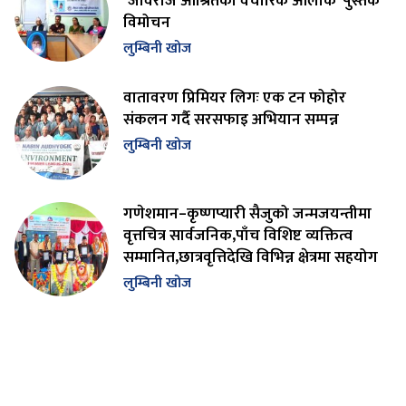
‘जीवराज आश्रितको वैचारिक आलोक’ पुस्तक
विमोचन
लुम्बिनी खोज
वातावरण प्रिमियर लिगः एक टन फोहोर
संकलन गर्दै सरसफाइ अभियान सम्पन्न
लुम्बिनी खोज
गणेशमान–कृष्णप्यारी सैजुको जन्मजयन्तीमा
वृत्तचित्र सार्वजनिक,पाँच विशिष्ट व्यक्तित्व
सम्मानित,छात्रवृत्तिदेखि विभिन्न क्षेत्रमा सहयोग
लुम्बिनी खोज