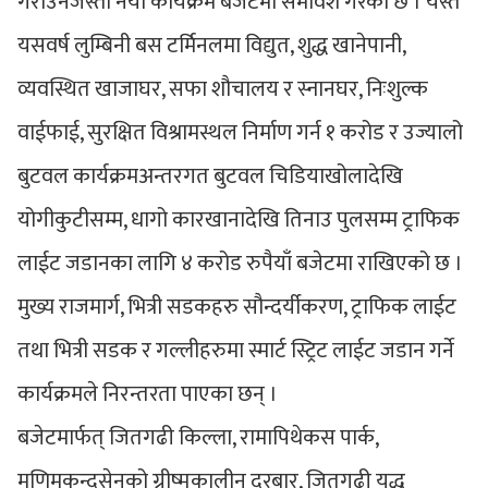
गराउनेजस्ता नयाँ कार्यक्रम बजेटमा समावेश गरेको छ । यस्तै
यसवर्ष लुम्बिनी बस टर्मिनलमा विद्युत, शुद्ध खानेपानी,
व्यवस्थित खाजाघर, सफा शौचालय र स्नानघर, निःशुल्क
वाईफाई, सुरक्षित विश्रामस्थल निर्माण गर्न १ करोड र उज्यालो
बुटवल कार्यक्रमअन्तरगत बुटवल चिडियाखोलादेखि
योगीकुटीसम्म, धागो कारखानादेखि तिनाउ पुलसम्म ट्राफिक
लाईट जडानका लागि ४ करोड रुपैयाँ बजेटमा राखिएको छ ।
मुख्य राजमार्ग, भित्री सडकहरु सौन्दर्यीकरण, ट्राफिक लाईट
तथा भित्री सडक र गल्लीहरुमा स्मार्ट स्ट्रिट लाईट जडान गर्ने
कार्यक्रमले निरन्तरता पाएका छन् ।
बजेटमार्फत् जितगढी किल्ला, रामापिथेकस पार्क,
मणिमुकुन्दसेनको ग्रीष्मकालीन दरबार, जितगढी युद्ध