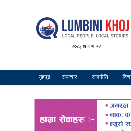
२०८३ श्रावण २२
गृहपृष्ठ
समाचार
राजनीति
विच