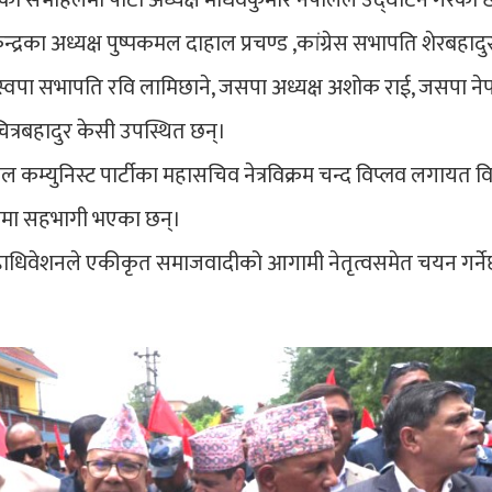
ानको सभाहलमा पार्टी अध्यक्ष माधवकुमार नेपालले उद्घाटन गरेका छ
ेन्द्रका अध्यक्ष पुष्पकमल दाहाल प्रचण्ड ,कांग्रेस सभापति शेरबहादु
का रास्वपा सभापति रवि लामिछाने, जसपा अध्यक्ष अशोक राई, जसपा न
्ष चित्रबहादुर केसी उपस्थित छन्।
पाल कम्युनिस्ट पार्टीका महासचिव नेत्रविक्रम चन्द विप्लव लगायत वि
रमा सहभागी भएका छन्।
धिवेशनले एकीकृत समाजवादीको आगामी नेतृत्वसमेत चयन गर्न