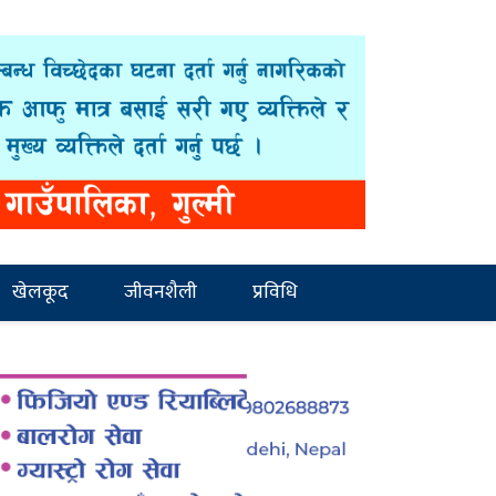
खेलकूद
जीवनशैली
प्रविधि