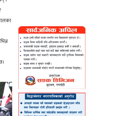
न् ।
र
ेपालका
भिन्न
ेछ।