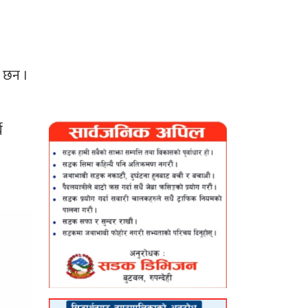
ा छन ।
य