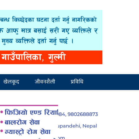
खेलकूद
जीवनशैली
प्रविधि