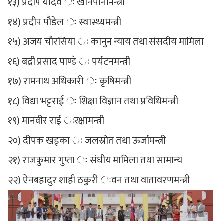
१३) प्रदीप यादव ः खानेपानीमन्त्री
१४) प्रदीप पौडेल ः स्वास्थ्यमन्त्री
१५) अजय चौरसिया ः कानुन न्याय तथा संसदीय मामिला
१६) बद्री प्रसाद पाण्डे ः पर्यटनमन्त्री
१७) रामनाथ अधिकारी ः कृषिमन्त्री
१८) विद्या भट्टराई ः शिक्षा विज्ञान तथा प्रविधिमन्त्री
१९) मानवीर राई ःरक्षामन्त्री
२०) दीपक खड्का ः जलस्रोत तथा ऊर्जामन्त्री
२१) राजकुमार गुप्ता ः संघीय मामिला तथा सामान्य
२२) ऐनबहादुर शाही ठकुरी ःवन तथा वातावरणमन्त्री