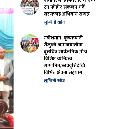
वातावरण प्रिमियर लिगः एक
टन फोहोर संकलन गर्दै
सरसफाइ अभियान सम्पन्न
लुम्बिनी खोज
गणेशमान–कृष्णप्यारी
सैजुको जन्मजयन्तीमा
वृत्तचित्र सार्वजनिक,पाँच
विशिष्ट व्यक्तित्व
सम्मानित,छात्रवृत्तिदेखि
विभिन्न क्षेत्रमा सहयोग
लुम्बिनी खोज