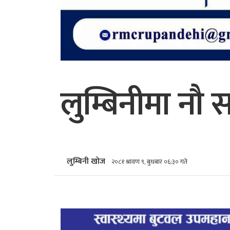
लुम्बिनीमा नौ स
लुम्बिनी खोज
२०८१ श्रावण ९, बुधबार ०६:३० गते