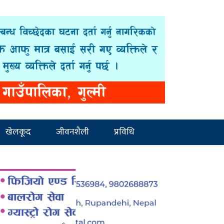
खेलकूद
जीवनशैली
प्रविधि