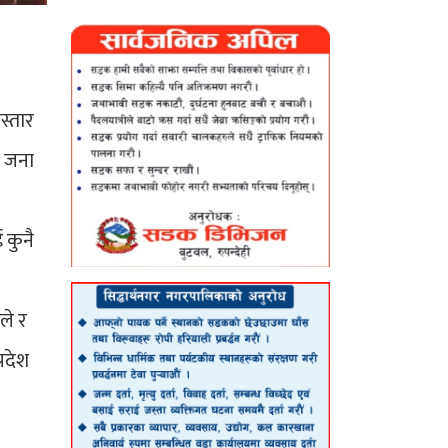
स्तार
९ जना
 कुनै
ले र
रदेश