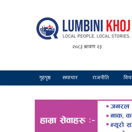
२०८३ श्रावण २३
गृहपृष्ठ
समाचार
राजनीति
विच