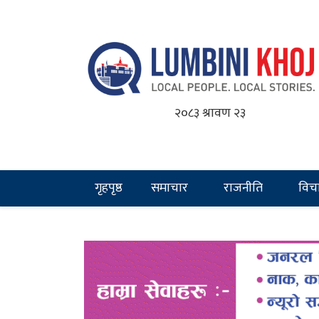
२०८३ श्रावण २३
गृहपृष्ठ
समाचार
राजनीति
विच