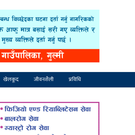
खेलकूद
जीवनशैली
प्रविधि