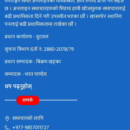
मनोरञ्जन समेत अनलाइनका माध्यमबाट आम रुपमा प्राप्त गर्न सहज
छ । अनलाइन समाचारहरुको भिडमा हामी खोजमुलक समाचारलाई
बढी प्रथामिकता दिने गरी उपस्थीत भएका छौं । खासगरेर स्थानिय
पनलाई बढी प्रथामिकतामा राखेका छौं ।
प्रधान कार्यलय - वुटवल
सुचना विभाग दर्ता नं: 2880-2078/79
प्रधान सम्पादक : बिक्रम खड्का
सम्पादक - भरत पाण्डेय
थप पढ्नुहोस्
सम्पर्क
समाचारको लागि
+977-9857011727