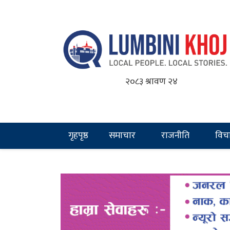
२०८३ श्रावण २४
गृहपृष्ठ
समाचार
राजनीति
विच