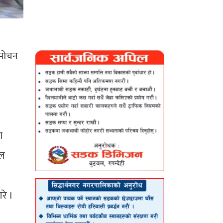
िमोचन
ा
िल
रे ।