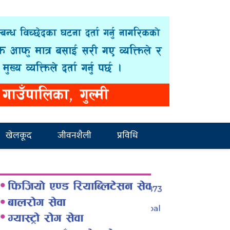
खेलकूद
जीवनशैली
प्रविधि