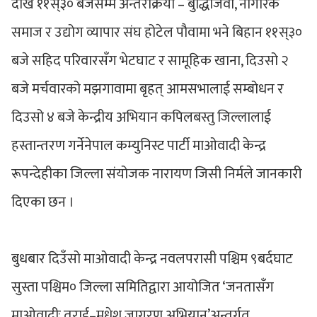
देखि ११स्३० बजेसम्म अन्तरक्रिया – बुद्धिजिवी, नागरिक
समाज र उद्योग व्यापार संघ होटेल पौवामा भने बिहान ११स्३०
बजे सहिद परिवारसँग भेटघाट र सामूहिक खाना, दिउसो २
बजे मर्चवारको मझगावामा बृहत् आमसभालाई सम्बोधन र
दिउसो ४ बजे केन्द्रीय अभियान कपिलबस्तु जिल्लालाई
हस्तान्तरण गर्नेनेपाल कम्युनिस्ट पार्टी माओवादी केन्द्र
रूपन्देहीका जिल्ला संयोजक नारायण जिसी निर्मले जानकारी
दिएका छन ।
बुधबार दिउँसो माओवादी केन्द्र नवलपरासी पश्चिम ९बर्दघाट
सुस्ता पश्चिम० जिल्ला समितिद्वारा आयोजित ‘जनतासँग
माओवादीः तराई–मधेश जागरण अभियान’अन्तर्गत