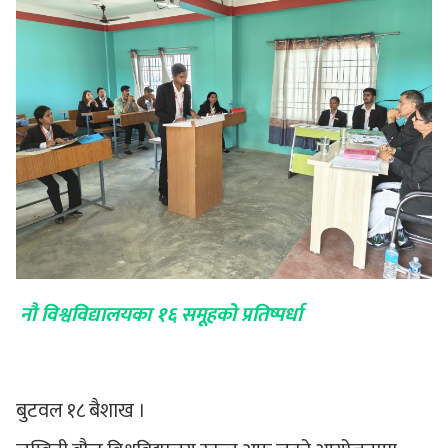
नौ विश्वविद्यालयका १६ समूहको प्रतिष्पर्धा
बुटवल १८ बैशाख ।