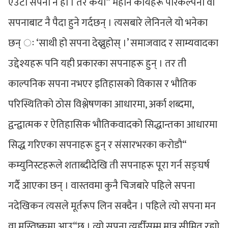
एउटा सपना नै हो । तर कैयौ“ महान कार्यहरू परिकल्पना वा
सपनाबाट नै पैदा हुने गर्दछन् । त्यसबारे लेनिनले यो भनेका
छन् ः ‘साथी हो सपना देख्नुहोस् ।’ समाजवाद र साम्यवादका
उद्देश्यहरू पनि यही प्रकारका सपनाहरू हुन् । तर ती
काल्पनिक सपना नभएर इतिहासको विकास र भौतिक
परिस्थितिको ठोस विश्लेषणका आधारमा, अर्का शब्दमा,
द्वन्द्वात्मक र ऐतिहासिक भौतिकवादको सिद्धान्तका आधारमा
सिद्ध गरिएका सपनाहरू हुन् र संसारभरका करोडौ“
कम्युनिस्टहरूले शताब्दीदेखि ती सपनाहरू पूरा गर्न सङ्घर्ष
गर्दै आएका छन् । वास्तवमा कुनै चिजबारे पहिले सपना
नदेखिकन त्यसले मूर्तरूप लिन सक्दैन । पहिले त्यो सपना मन
वा मस्तिष्कमा आउ“छ । त्यो सपना त्यहीँसम्म मात्र सीमित रह्यो