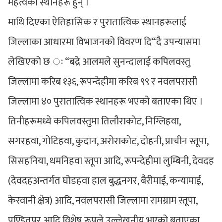
महत्वका स्थानहरू हुन् ।
माथि दिएका ऐतिहासिक र पुरातात्विक स्थानहरूलाई
जिल्लाका आधारमा विभाजनको विवरण दि“दै उपन्यासमा
लेखिएको छ ः “बद्रे आलमले सुनन्दालाई कपिलवस्तु
जिल्लामा करिब १३६, रूपन्देहीमा करिब ९९ र नवलपरासी
जिल्लामा ४० पुरातात्विक स्थानहरू भएको बताएका थिए ।
तिनीहरूमध्ये कपिलवस्तुमा तिलौराकोट, निग्लिहवा,
सगरहवा, गोटिहवा, कुदान, अरोराकोट, दोहनी, प्राचीन स्तूपा,
सिसहनिया, धमनिहवा स्तूपा आदि, रूपन्देहीमा लुम्बिनी, देवदह
(देवदहअन्तर्गत घोडहवा हाल बुद्धनगर, बैरीमाई, कन्यामाई,
केरवानी क्षेत्र) आदि, नवलपरासी जिल्लामा रामग्राम स्तूपा,
पण्डितपुर आदि विशेष रूपले उल्लेखनीय भएको बताएका