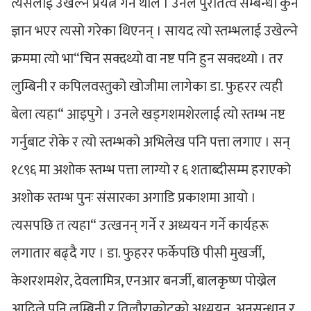
त्यसलाई उखेल्ने प्रयत्न गर्न थाले । उनले पुरातत्व सम्बन्धी कुनै
ज्ञान भएर त्यसो गरेका थिएनन् । सायद त्यो स्तम्भलाई उखेल्ने
क्रममा त्यो भा“चिन सक्दथ्यो वा नष्ट पनि हुन सक्दथ्यो । तर
लुम्बिनी र कपिलवस्तुको खोजीमा लागेका डा. फुहरर त्यही
बेला त्यहा“ आइपुगे । उनले खड्गशमशेरलाई त्यो स्तम्भ नष्ट
गर्नुबाट रोके र त्यो स्तम्भको अभिलेख पनि पत्ता लगाए । सन्
१८९६ मा अशोक स्तम्भ पत्ता लाग्यो र ६ शताब्दीसम्म हराएको
अशोक स्तम्भ पुनः संसारका अगाडि प्रकाशमा आयो ।
त्यसपछि त त्यहा“ उत्खनन् गर्ने र अध्ययन गर्ने कार्यहरू
लगातार बढ्दै गए । डा. फुहरर फर्केपछि पीसी मुखर्जी,
केशरशमशेर, देवलामित्र, एनआर बनर्जी, बालकृष्ण पोख्रेल
आदिले पनि लुम्बिनी र तिलौराकोटको अध्ययन, अनुसन्धान र