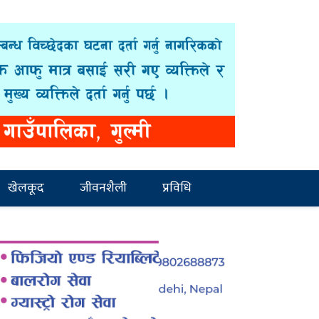
खेलकूद
जीवनशैली
प्रविधि