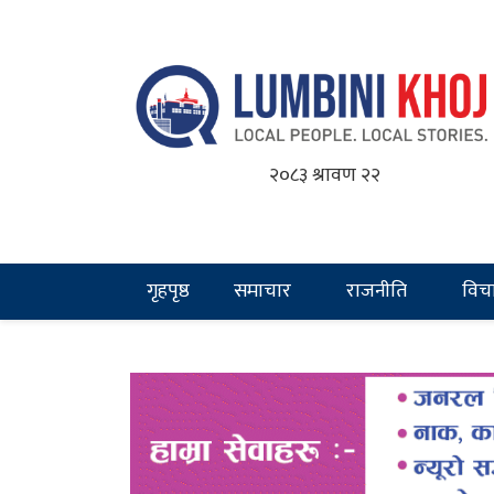
२०८३ श्रावण २२
गृहपृष्ठ
समाचार
राजनीति
विच