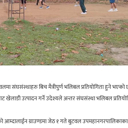
मा संघसंस्थाहरु बिच मैत्रीपुर्ण भलिबल प्रतियोगिता हुने भएको 
खेलाडी उत्पादन गर्ने उदेश्यले अन्तर संघसंस्था भलिबल प्रतियो
 आम्दालाईन ग्राउण्डमा जेठ १ गते बुटवल उपमहानगरपालिकाका