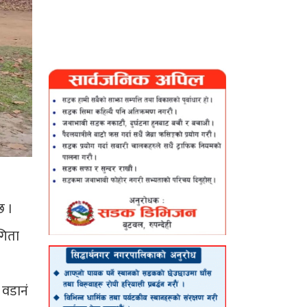
छ ।
गिता
 वडानं