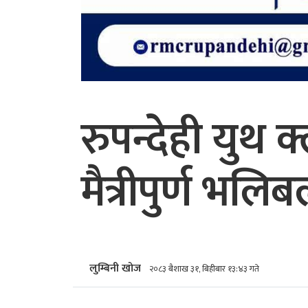
रुपन्देही यु
मैत्रीपुर्ण भलिब
लुम्बिनी खोज
२०८३ बैशाख ३१, बिहीबार १३:४३ गते