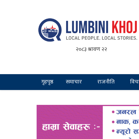
२०८३ श्रावण २२
गृहपृष्ठ
समाचार
राजनीति
विच