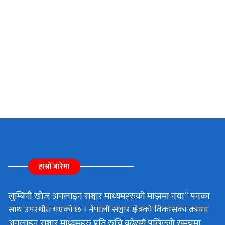
हाम्रो बारेमा
लुम्बिनी खोज अनलाइन सञ्चार माध्यमहरुको माझमा नया“ पनका
साथ उपस्थीत भएको छ । नेपाली सञ्चार क्षेत्रको विकासका क्रममा
अनलाइन सञ्चार माध्यमहरु प्रति रुचि बढेसगै पछिल्लो समयमा