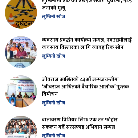
लुम्बिनीमा एक वर्ष ४७९७ सवारी दुर्घटना, ५८५
जनाको मृत्यु
लुम्बिनी खोज
व्यवसाय प्रवर्द्धन कार्यक्रम सम्पन्न, नवउद्यमीलाई
व्यवसाय विस्तारका लागि व्यावहारिक सीप
लुम्बिनी खोज
जीवराज आश्रितको ८३औँ जन्मजयन्तीमा
‘जीवराज आश्रितको वैचारिक आलोक’ पुस्तक
विमोचन
लुम्बिनी खोज
वातावरण प्रिमियर लिगः एक टन फोहोर
संकलन गर्दै सरसफाइ अभियान सम्पन्न
लुम्बिनी खोज