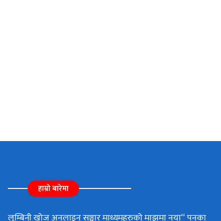
हाम्रो बारेमा
लुम्बिनी खोज अनलाइन सञ्चार माध्यमहरुको माझमा नया“ पनका