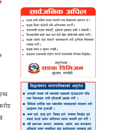
७
उच्च
 करोड
ाख