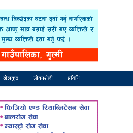
खेलकूद
जीवनशैली
प्रविधि