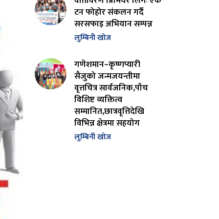
वातावरण प्रिमियर लिगः एक
टन फोहोर संकलन गर्दै
सरसफाइ अभियान सम्पन्न
लुम्बिनी खोज
गणेशमान–कृष्णप्यारी
सैजुको जन्मजयन्तीमा
वृत्तचित्र सार्वजनिक,पाँच
विशिष्ट व्यक्तित्व
सम्मानित,छात्रवृत्तिदेखि
विभिन्न क्षेत्रमा सहयोग
लुम्बिनी खोज