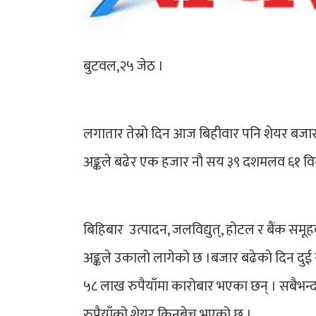
बुटवल,२५ जेठ ।
लगातार तेस्रो दिन आज बिहीवार पनि शेयर बजा
अङ्कले बढेर एक हजार नौ सय ३९ दशमलव ६१ विन्
बिहिबार उत्पादन, जलविद्युत्, होटल र बैंक सम
अङ्कले उकालो लागेको छ ।बजार बढेकाे दिन दुई
५८ लाख रुपैयाँमा कारोबार भएका छन् । सबैभन्द
रुपैयाँको शेयर किनबेच भएको छ ।