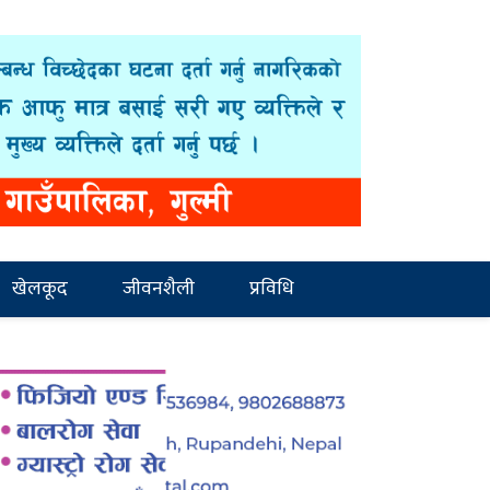
खेलकूद
जीवनशैली
प्रविधि