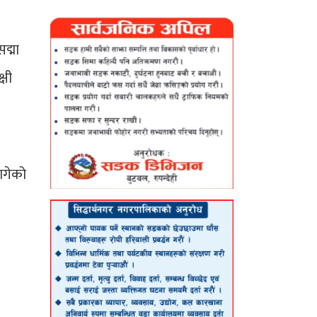
द्मा
्षी
मागेको