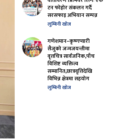
वातावरण प्रिमियर लिगः एक
टन फोहोर संकलन गर्दै
सरसफाइ अभियान सम्पन्न
लुम्बिनी खोज
गणेशमान–कृष्णप्यारी
सैजुको जन्मजयन्तीमा
वृत्तचित्र सार्वजनिक,पाँच
विशिष्ट व्यक्तित्व
सम्मानित,छात्रवृत्तिदेखि
विभिन्न क्षेत्रमा सहयोग
लुम्बिनी खोज