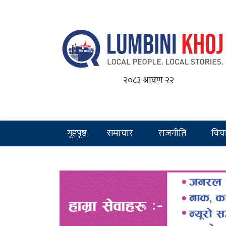
२०८३ श्रावण २२
गृहपृष्ठ
समाचार
राजनीति
विच