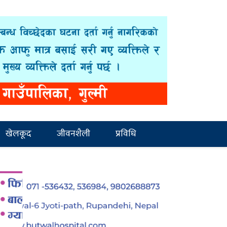
खेलकूद
जीवनशैली
प्रविधि