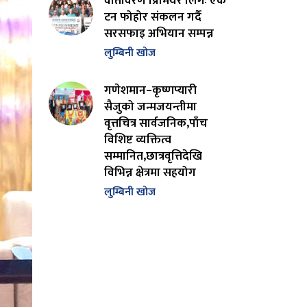
वातावरण प्रिमियर लिगः एक
टन फोहोर संकलन गर्दै
सरसफाइ अभियान सम्पन्न
लुम्बिनी खोज
गणेशमान–कृष्णप्यारी
सैजुको जन्मजयन्तीमा
वृत्तचित्र सार्वजनिक,पाँच
विशिष्ट व्यक्तित्व
सम्मानित,छात्रवृत्तिदेखि
विभिन्न क्षेत्रमा सहयोग
लुम्बिनी खोज