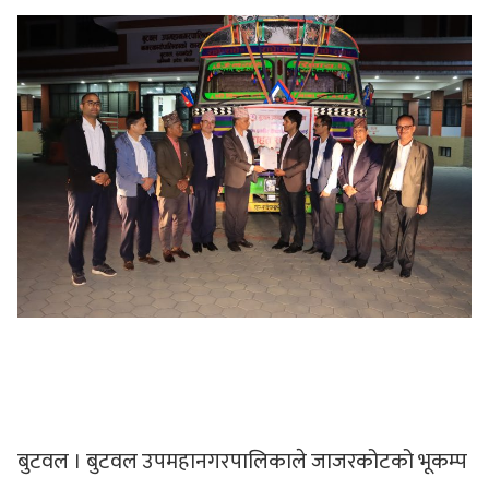
बुटवल । बुटवल उपमहानगरपालिकाले जाजरकोटको भूकम्प