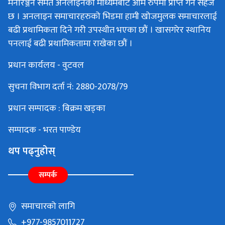
मनोरञ्जन समेत अनलाइनका माध्यमबाट आम रुपमा प्राप्त गर्न सहज
छ । अनलाइन समाचारहरुको भिडमा हामी खोजमुलक समाचारलाई
बढी प्रथामिकता दिने गरी उपस्थीत भएका छौं । खासगरेर स्थानिय
पनलाई बढी प्रथामिकतामा राखेका छौं ।
प्रधान कार्यलय - वुटवल
सुचना विभाग दर्ता नं: 2880-2078/79
प्रधान सम्पादक : बिक्रम खड्का
सम्पादक - भरत पाण्डेय
थप पढ्नुहोस्
सम्पर्क
समाचारको लागि
+977-9857011727