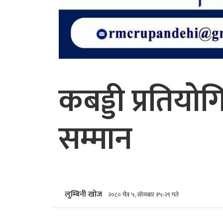
कबड्डी प्रतिय
सम्मान
लुम्बिनी खोज
२०८० चैत्र ५, सोमबार १५:२९ गते