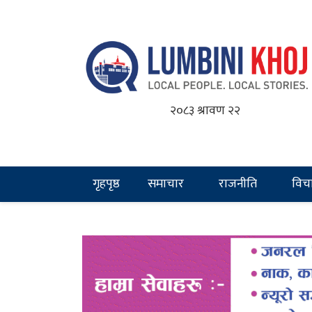
२०८३ श्रावण २२
गृहपृष्ठ
समाचार
राजनीति
विच