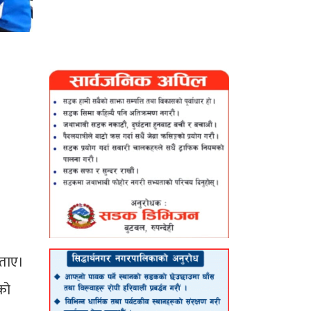
बताए।
ेको