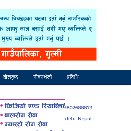
खेलकूद
जीवनशैली
प्रविधि