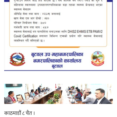
काठमाडौं ८ चैत ।