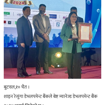
बुटवल,१० चैत ।
शाइन रेसुंगा डेभलपमेन्ट बैंकले बेष्ट म्यानेज्ड डेभलपमेन्ट बैंक