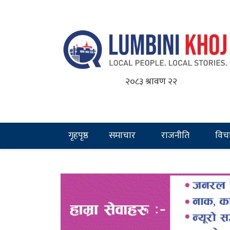
२०८३ श्रावण २२
गृहपृष्ठ
समाचार
राजनीति
विच