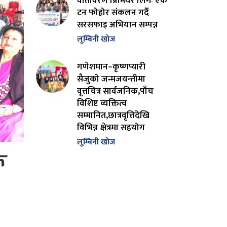
वातावरण प्रिमियर लिगः एक
टन फोहोर संकलन गर्दै
सरसफाइ अभियान सम्पन्न
लुम्बिनी खोज
गणेशमान–कृष्णप्यारी
सैजुको जन्मजयन्तीमा
वृत्तचित्र सार्वजनिक,पाँच
विशिष्ट व्यक्तित्व
सम्मानित,छात्रवृत्तिदेखि
विभिन्न क्षेत्रमा सहयोग
लुम्बिनी खोज
ू