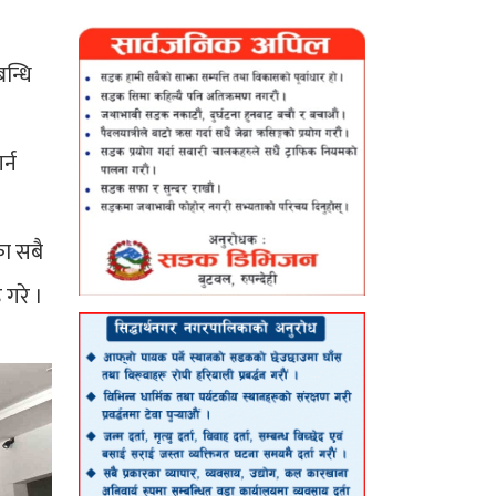
न्धि
र्न
का सबै
 गरे ।