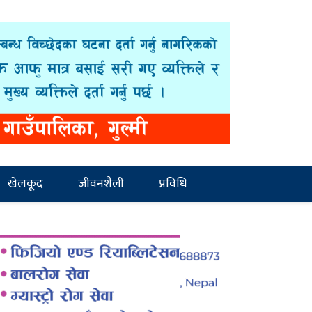
खेलकूद
जीवनशैली
प्रविधि