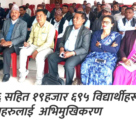
६ सहित १९हजार ६९५ विद्यार्थीहर
ध्यक्षहरुलाई अभिमुखिकरण