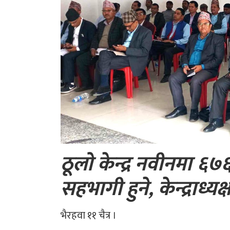
ठूलो केन्द्र नवीनमा ६७
सहभागी हुने, केन्द्रा
भैरहवा ११ चैत्र ।