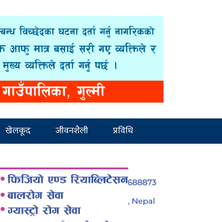
खेलकूद
जीवनशैली
प्रविधि