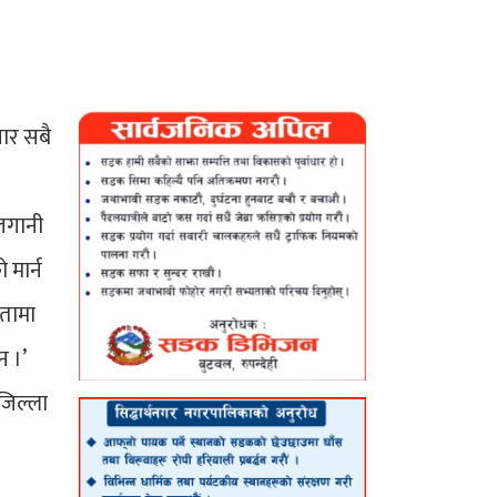
पार सबै
 लगानी
 मार्न
मतामा
न ।’
 जिल्ला