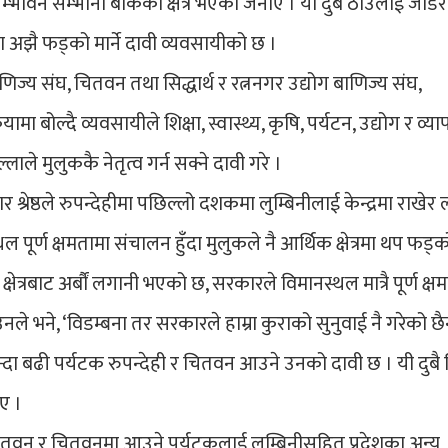
्भावनै सम्भाना बोकेको क्षेत्र भएको जनाए । यी दुबै ठाउँलाई जोडेर
 अझै फड्को मार्ने दावी व्यवसायीको छ ।
 बाणिज्य संघ, चितवन तथा सिद्धार्थ र रत्ननगर उद्योग बाणिज्य संघ,
मा बोल्दै व्यवसायीले शिक्षा, स्वास्थ्य, कृषि, पर्यटन, उद्योग र व्या
ले मुलुककै नेतृत्व गर्न सक्ने दावी गरे ।
र श्रेष्ठले रुपन्देहीमा पछिल्लो दशकमा लुम्बिनीलाई केन्द्रमा राखेर
थल पूर्ण क्षमतामा संचालन हुँदा मुलुकले नै आर्थिक क्षेत्रमा थप फड्को
षेत्रबाट अर्बौं लगानी भएको छ, सरकारले विमानस्थल मात्रै पूर्ण क्ष
े भने, ‘विडम्बना तर सरकारले हाम्रा कुराको सुनुवाई नै गरेको छै
बैभन्दा बढी पर्यटक रुपन्देही र चितवन आउने उनको दावी छ । यी दुबै
ाए ।
ाई चितवन र चितवनमा आउने पर्यटकलाई लुम्बिनीसहित प्रदेशका अन्य