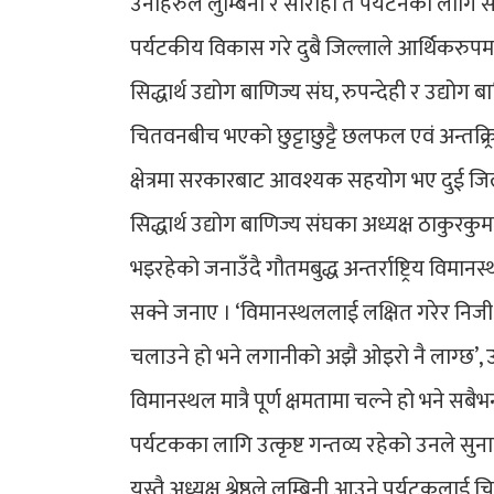
उनीहरुले लुम्बिनी र सौराहा त पर्यटनका लागि सम
पर्यटकीय विकास गरे दुबै जिल्लाले आर्थिकरुपमा
सिद्धार्थ उद्योग बाणिज्य संघ, रुपन्देही र उद्योग
चितवनबीच भएको छुट्टाछुट्टै छलफल एवं अन्तक्र्रिया
क्षेत्रमा सरकारबाट आवश्यक सहयोग भए दुई जिल्ला
सिद्धार्थ उद्योग बाणिज्य संघका अध्यक्ष ठाकुरकुमा
भइरहेको जनाउँदै गौतमबुद्ध अन्तर्राष्ट्रिय विमानस्
सक्ने जनाए । ‘विमानस्थललाई लक्षित गरेर निजी क्
चलाउने हो भने लगानीको अझै ओइरो नै लाग्छ’, उनल
विमानस्थल मात्रै पूर्ण क्षमतामा चल्ने हो भने स
पर्यटकका लागि उत्कृष्ट गन्तव्य रहेको उनले सुन
यस्तै अध्यक्ष श्रेष्ठले लुम्बिनी आउने पर्यटकल