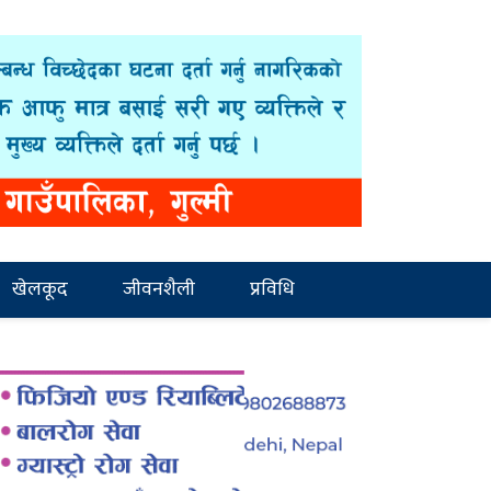
खेलकूद
जीवनशैली
प्रविधि