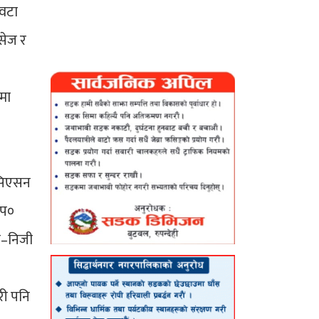
 वटा
िसेज र
ममा
ोसिएसन
ाप०
िक–निजी
री पनि