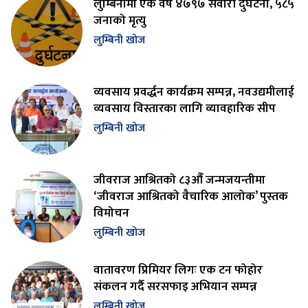
लुम्बिनीमा एक वर्ष ४७९७ सवारी दुर्घटना, ५८५
जनाको मृत्यु
लुम्बिनी खोज
व्यवसाय प्रवर्द्धन कार्यक्रम सम्पन्न, नवउद्यमीलाई
व्यवसाय विस्तारका लागि व्यावहारिक सीप
लुम्बिनी खोज
जीवराज आश्रितको ८३औँ जन्मजयन्तीमा
‘जीवराज आश्रितको वैचारिक आलोक’ पुस्तक
विमोचन
लुम्बिनी खोज
वातावरण प्रिमियर लिगः एक टन फोहोर
संकलन गर्दै सरसफाइ अभियान सम्पन्न
लुम्बिनी खोज