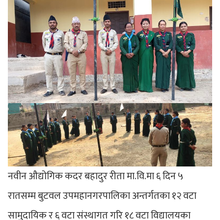
नवीन औद्योगिक कदर बहादुर रीता मा.वि.मा ६ दिन ५
रातसम्म बुटवल उपमहानगरपालिका अन्तर्गतका १२ वटा
सामुदायिक र ६ वटा संस्थागत गरि १८ वटा विद्यालयका