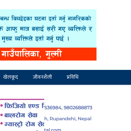
खेलकूद
जीवनशैली
प्रविधि