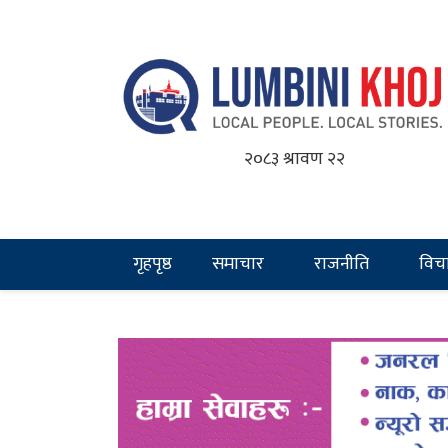
२०८३ श्रावण २२
गृहपृष्ठ
समाचार
राजनीति
विच