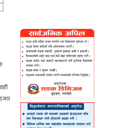
मा
वाही
 हजार