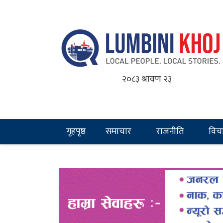
२०८३ श्रावण २३
गृहपृष्ठ
समाचार
राजनीति
विच