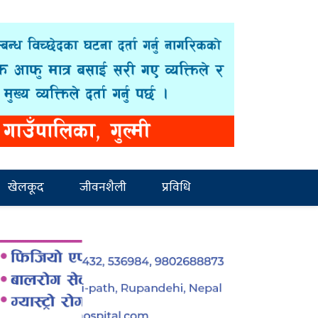
खेलकूद
जीवनशैली
प्रविधि