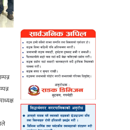
्पन्न
पन्न
ाध्यक्ष
घले