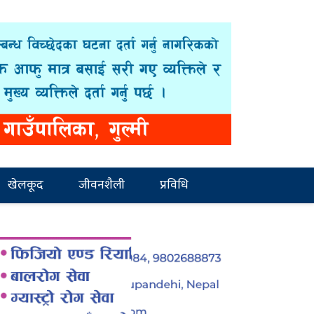
खेलकूद
जीवनशैली
प्रविधि