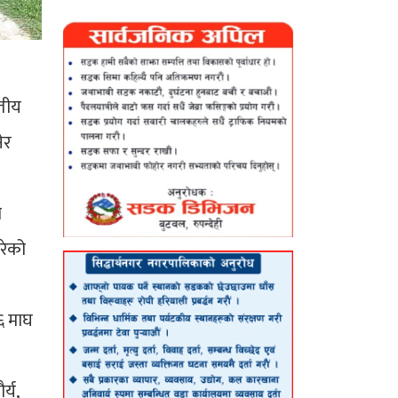
रतीय
ेर
ो
रेको
६ माघ
्य,