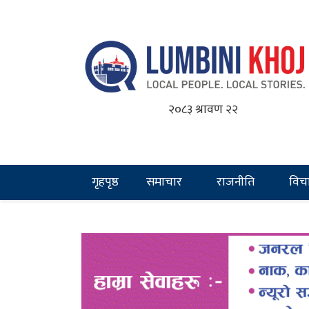
२०८३ श्रावण २२
गृहपृष्ठ
समाचार
राजनीति
विच