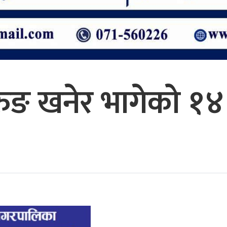
ुङ खनेर भागेको १४ व