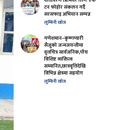
वातावरण प्रिमियर लिगः एक
टन फोहोर संकलन गर्दै
सरसफाइ अभियान सम्पन्न
लुम्बिनी खोज
गणेशमान–कृष्णप्यारी
सैजुको जन्मजयन्तीमा
वृत्तचित्र सार्वजनिक,पाँच
विशिष्ट व्यक्तित्व
सम्मानित,छात्रवृत्तिदेखि
विभिन्न क्षेत्रमा सहयोग
लुम्बिनी खोज