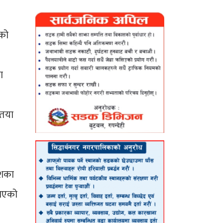
ाको
ा
यतया
ेशका
ताएको