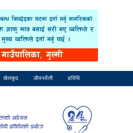
खेलकूद
जीवनशैली
प्रविधि