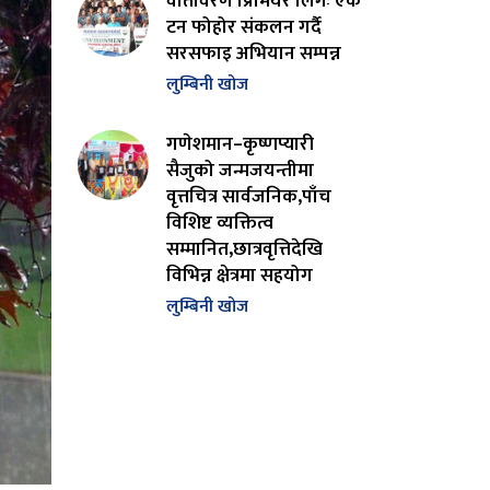
वातावरण प्रिमियर लिगः एक
टन फोहोर संकलन गर्दै
सरसफाइ अभियान सम्पन्न
लुम्बिनी खोज
गणेशमान–कृष्णप्यारी
सैजुको जन्मजयन्तीमा
वृत्तचित्र सार्वजनिक,पाँच
विशिष्ट व्यक्तित्व
सम्मानित,छात्रवृत्तिदेखि
विभिन्न क्षेत्रमा सहयोग
लुम्बिनी खोज