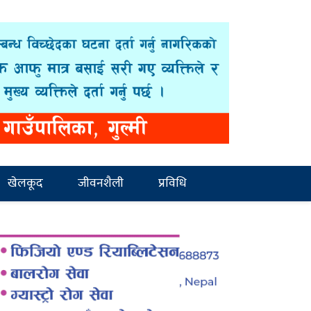
खेलकूद
जीवनशैली
प्रविधि