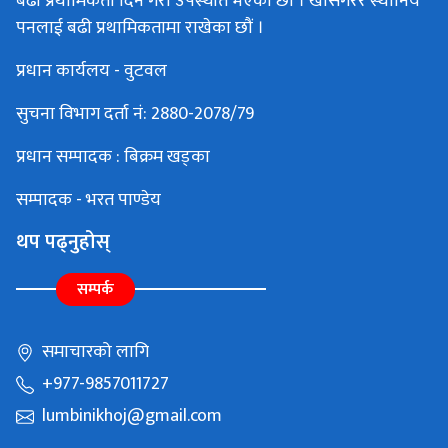
बढी प्रथामिकता दिने गरी उपस्थीत भएका छौं । खासगरेर स्थानिय
पनलाई बढी प्रथामिकतामा राखेका छौं ।
प्रधान कार्यलय - वुटवल
सुचना विभाग दर्ता नं: 2880-2078/79
प्रधान सम्पादक : बिक्रम खड्का
सम्पादक - भरत पाण्डेय
थप पढ्नुहोस्
सम्पर्क
समाचारको लागि
+977-9857011727
lumbinikhoj@gmail.com