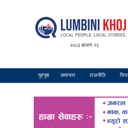
२०८३ श्रावण २३
गृहपृष्ठ
समाचार
राजनीति
विच