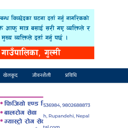
खेलकूद
जीवनशैली
प्रविधि