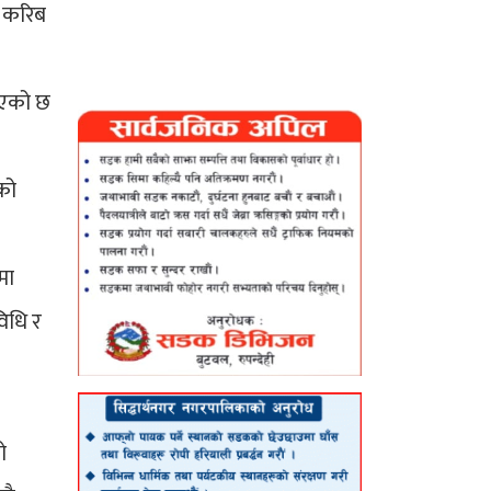
क करिब
नाएको छ
ेको
मा
विधि र
ो