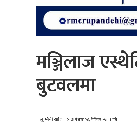
मञ्जिलाज एस्थ
बुटवलमा
लुम्बिनी खोज
२०८३ बैशाख २४, बिहीबार ०७:५३ गते